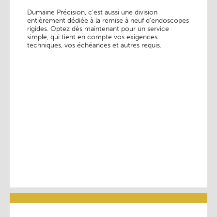
endoscopes rigides
Dumaine Précision, c'est aussi une division
entièrement dédiée à la remise à neuf d’endoscopes
Dumaine Précision, c'est aussi une division
rigides. Optez dès maintenant pour un service
entièrement dédiée à la remise à neuf d’endoscopes
rigides. Optez dès maintenant pour un service
simple, qui tient en compte vos exigences
simple, qui tient en compte vos exigences
techniques, vos échéances et autres requis.
techniques, vos échéances et autres requis.
En savoir plus ________