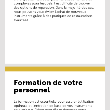
chirurgicaux, mais aussi pour les dispositifs les plus
complexes pour lesquels il est difficile de trouver
complexes pour lesquels il est difficile de trouver
des options de réparation. Dans la majorité des cas,
des options de réparation. Dans la majorité des cas,
nous pouvons vous éviter l'achat de nouveaux
nous pouvons vous éviter l'achat de nouveaux
instruments grâce à des pratiques de restaurations
instruments grâce à des pratiques de restaurations
avancées.
avancées.
En savoir plus ________
Formation de votre
personnel
Formation de votre
personnel
La formation est essentielle pour assurer l'utilisation
optimale et l'entretien de base de vos instruments
La formation est essentielle pour assurer l'utilisation
chirurgicaux. Découvrez dès maintenant notre
optimale et l'entretien de base de vos instruments