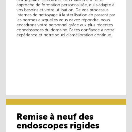
chirurgicaux. Découvrez dès maintenant notre
approche de formation personnalisée, qui s'adapte à
approche de formation personnalisée, qui s'adapte à
vos besoins et votre utilisation. De vos processus
vos besoins et votre utilisation. De vos processus
internes de nettoyage à la stérilisation en passant par
internes de nettoyage à la stérilisation en passant par
les normes auxquelles vous devez répondre, nous
les normes auxquelles vous devez répondre, nous
encadrons votre personnel grâce aux plus récentes
encadrons votre personnel grâce aux plus récentes
connaissances du domaine. Faites confiance à notre
connaissances du domaine. Faites confiance à notre
expérience et notre souci d'amélioration continue.
expérience et notre souci d'amélioration continue.
En savoir plus ________
Remise à neuf des
endoscopes rigides
Remise à neuf des