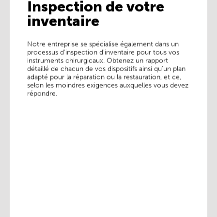
Inspection de votre
inventaire
Inspection de votre
inventaire
Notre entreprise se spécialise également dans un
processus d'inspection d'inventaire pour tous vos
Notre entreprise se spécialise également dans un
instruments chirurgicaux. Obtenez un rapport
processus d'inspection d'inventaire pour tous vos
instruments chirurgicaux. Obtenez un rapport
détaillé de chacun de vos dispositifs ainsi qu'un plan
détaillé de chacun de vos dispositifs ainsi qu'un plan
adapté pour la réparation ou la restauration, et ce,
adapté pour la réparation ou la restauration, et ce,
selon les moindres exigences auxquelles vous devez
selon les moindres exigences auxquelles vous devez
répondre.
répondre.
En savoir plus ________