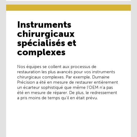
Instruments
chirurgicaux
Instruments
spécialisés et
chirurgicaux
spécialisés et
complexes
complexes
Nos équipes se collent aux processus de
Nos équipes se collent aux processus de
restauration les plus avancés pour vos instruments
restauration les plus avancés pour vos instruments
chirurgicaux complexes. Par exemple, Dumaine
chirurgicaux complexes. Par exemple, Dumaine
Précision a été en mesure de restaurer entièrement
Précision a été en mesure de restaurer entièrement
un écarteur sophistiqué que même l’OEM n’a pas
un écarteur sophistiqué que même l’OEM n’a pas
été en mesure de réparer. De plus, le redressement
été en mesure de réparer. De plus, le redressement
a pris moins de temps qu’il en était prévu.
a pris moins de temps qu’il en était prévu.
En savoir plus ________